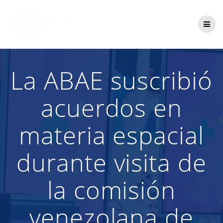
Saltar
al
contenido
La ABAE suscribió
acuerdos en
materia espacial
durante visita de
la comisión
venezolana de