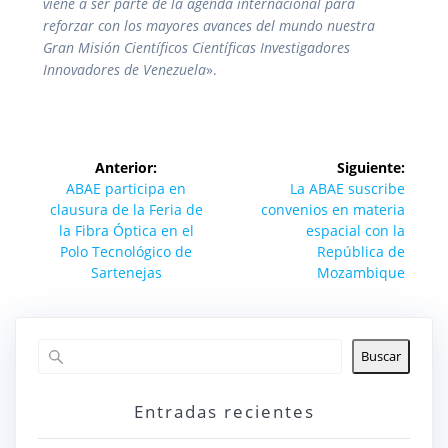
viene a ser parte de la agenda internacional para
reforzar con los mayores avances del mundo nuestra
Gran Misión Científicos Científicas Investigadores
Innovadores de Venezuela
».
Navegación
Anterior:
Siguiente:
de
Entrada
Siguiente
ABAE participa en
La ABAE suscribe
anterior:
entrada:
clausura de la Feria de
convenios en materia
entradas
la Fibra Óptica en el
espacial con la
Polo Tecnológico de
República de
Sartenejas
Mozambique
Buscar
Entradas recientes