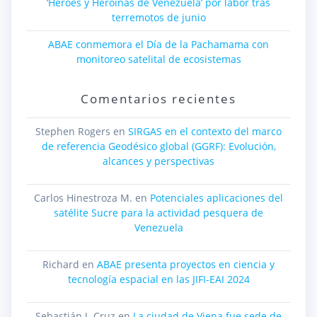
‘Héroes y Heroínas de Venezuela’ por labor tras
terremotos de junio
ABAE conmemora el Día de la Pachamama con
monitoreo satelital de ecosistemas
Comentarios recientes
Stephen Rogers
en
SIRGAS en el contexto del marco
de referencia Geodésico global (GGRF): Evolución,
alcances y perspectivas
Carlos Hinestroza M.
en
Potenciales aplicaciones del
satélite Sucre para la actividad pesquera de
Venezuela
Richard
en
ABAE presenta proyectos en ciencia y
tecnología espacial en las JIFI-EAI 2024
Sebastián J. Cruz
en
La ciudad de Viena fue sede de