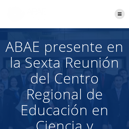
Saltar
al
contenido
ABAE presente en
la Sexta Reunión
del Centro
Regional de
Educación en
Ciencia y