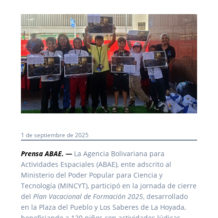
1 de septiembre de 2025
Prensa ABAE. —
La Agencia Bolivariana para
Actividades Espaciales (ABAE), ente adscrito al
Ministerio del Poder Popular para Ciencia y
Tecnología (MINCYT), participó en la jornada de cierre
del
Plan Vacacional de Formación 2025
, desarrollado
en la Plaza del Pueblo y Los Saberes de La Hoyada,
beneficiando a 120 niños con actividades lúdicas