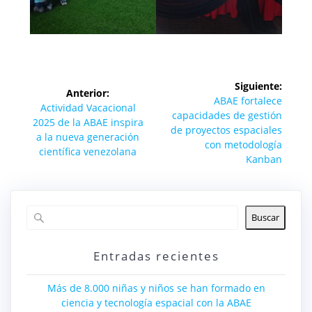
Navegación
Siguiente:
Anterior:
de
Siguiente
ABAE fortalece
Entrada
Actividad Vacacional
entrada:
capacidades de gestión
anterior:
2025 de la ABAE inspira
entradas
de proyectos espaciales
a la nueva generación
con metodología
científica venezolana
Kanban
Buscar
Entradas recientes
Más de 8.000 niñas y niños se han formado en
ciencia y tecnología espacial con la ABAE