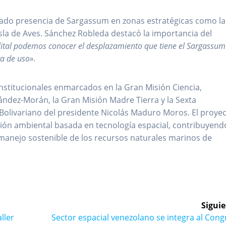
do presencia de Sargassum en zonas estratégicas como la 
Isla de Aves. Sánchez Robleda destacó la importancia del
lital podemos conocer el desplazamiento que tiene el Sargassum
va de uso»
.
 institucionales enmarcados en la Gran Misión Ciencia,
ndez-Morán, la Gran Misión Madre Tierra y la Sexta
olivariano del presidente Nicolás Maduro Moros. El proye
tión ambiental basada en tecnología espacial, contribuyend
al manejo sostenible de los recursos naturales marinos de
Siguie
Siguiente
ller
Sector espacial venezolano se integra al Con