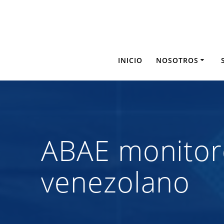
Saltar
al
contenido
INICIO
NOSOTROS
ABAE monitore
venezolano