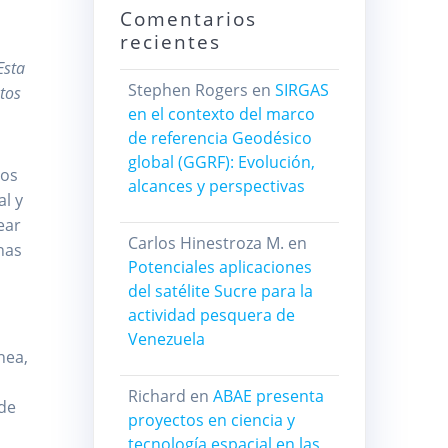
Comentarios
recientes
Esta
Stephen Rogers
en
SIRGAS
ntos
en el contexto del marco
de referencia Geodésico
global (GGRF): Evolución,
los
alcances y perspectivas
al y
ear
Carlos Hinestroza M.
en
nas
Potenciales aplicaciones
del satélite Sucre para la
actividad pesquera de
Venezuela
nea,
Richard
en
ABAE presenta
 de
proyectos en ciencia y
tecnología espacial en las