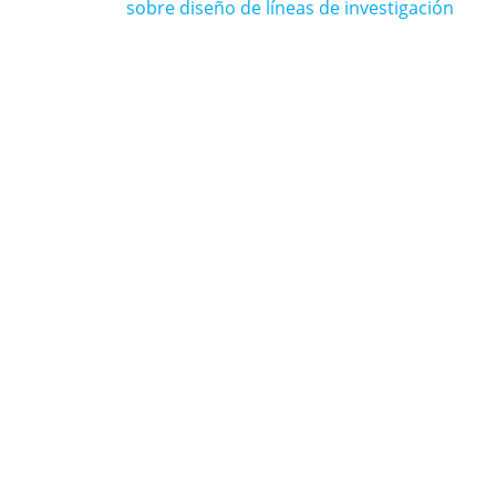
anterior:
sobre diseño de líneas de investigación
entradas