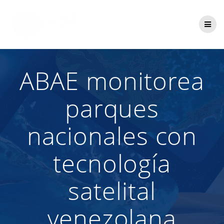
Saltar
al
contenido
ABAE monitorea
parques
nacionales con
tecnología
satelital
venezolana