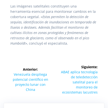
Las imágenes satelitales constituyen una
herramienta esencial para monitorear cambios en la
cobertura vegetal.
«Estas permiten la detección de
sequías, identificación de inundaciones en temporada de
lluvias o deslaves. Además facilitan el monitoreo de
cultivos ilícitos en zonas protegidas y fenómenos de
retroceso de glaciares, como el observado en el pico
Humboldt»
, concluyó el especialista.
Navegación
Siguiente:
Anterior:
de
Siguiente
ABAE aplica tecnología
Entrada
Venezuela despliega
entrada:
de teledetección
anterior:
potencial científico en
entradas
satelital para el
proyecto lunar con
monitoreo de
China
ecosistemas lacustres