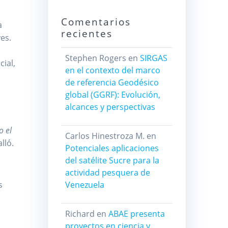
Comentarios
a
recientes
ves.
Stephen Rogers
en
SIRGAS
cial,
en el contexto del marco
de referencia Geodésico
global (GGRF): Evolución,
alcances y perspectivas
o el
Carlos Hinestroza M.
en
alló.
Potenciales aplicaciones
del satélite Sucre para la
actividad pesquera de
s
Venezuela
Richard
en
ABAE presenta
proyectos en ciencia y