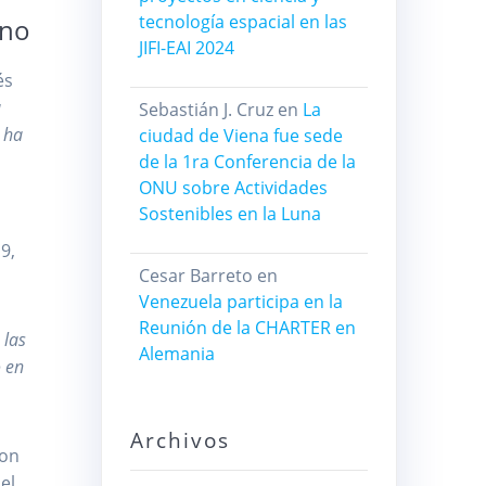
tecnología espacial en las
eno
JIFI-EAI 2024
és
a
Sebastián J. Cruz
en
La
s ha
ciudad de Viena fue sede
de la 1ra Conferencia de la
ONU sobre Actividades
Sostenibles en la Luna
9,
Cesar Barreto
en
Venezuela participa en la
Reunión de la CHARTER en
 las
Alemania
o en
Archivos
con
el