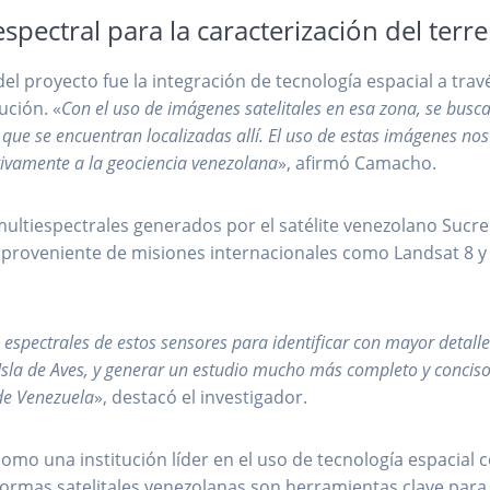
 espectral para la caracterización del terr
 proyecto fue la integración de tecnología espacial a trav
ución. «
Con el uso de imágenes satelitales en esa zona, se busc
 que se encuentran localizadas allí. El uso de estas imágenes no
ativamente a la geociencia venezolana
», afirmó Camacho.
multiespectrales generados por el satélite venezolano Sucre
proveniente de misiones internacionales como Landsat 8 y 
s espectrales de estos sensores para identificar con mayor detalle
 Isla de Aves, y generar un estudio mucho más completo y concis
 de Venezuela
», destacó el investigador.
omo una institución líder en el uso de tecnología espacial 
formas satelitales venezolanas son herramientas clave para 