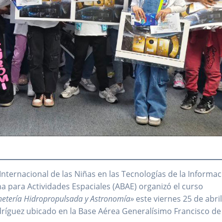
ternacional de las Niñas en las Tecnologías de la Informac
ana para Actividades Espaciales (ABAE) organizó el curso
ohetería Hidropropulsada y Astronomía»
este viernes 25 de abri
ríguez ubicado en la Base Aérea Generalísimo Francisco de