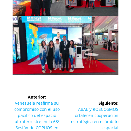
Navegación
Anterior:
de
Entrada
Venezuela reafirma su
Siguiente:
anterior:
Siguiente
compromiso con el uso
ABAE y ROSCOSMOS
entradas
entrada:
pacífico del espacio
fortalecen cooperación
ultraterrestre en la 68ª
estratégica en el ámbito
Sesión de COPUOS en
espacial