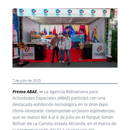
7 de julio de 2025
Prensa ABAE. —
La Agencia Bolivariana para
Actividades Espaciales (ABAE) participó con una
destacada exhibición tecnológica en la
Gran Expo
China–Venezuela: Construyendo un futuro esplendoroso
,
que se realizó del 4 al 6 de julio en el Parque Simón
Bolívar de La Carlota, estado Miranda, en el marco de
la conmemoración del 51.º aniversario del