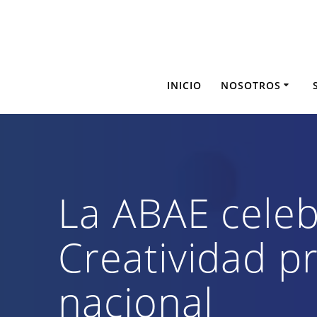
Saltar
al
contenido
INICIO
NOSOTROS
La ABAE celeb
Creatividad pr
nacional