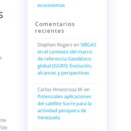
ecosistemas
s
Comentarios
recientes
Stephen Rogers
en
SIRGAS
en el contexto del marco
s
de referencia Geodésico
global (GGRF): Evolución,
alcances y perspectivas
Carlos Hinestroza M.
en
Potenciales aplicaciones
del satélite Sucre para la
actividad pesquera de
a
Venezuela
nte
Esto