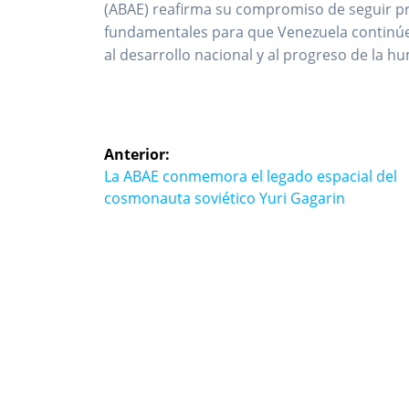
(ABAE) reafirma su compromiso de seguir pr
fundamentales para que Venezuela continúe 
al desarrollo nacional y al progreso de la h
Navegación
Anterior:
de
Entrada
La ABAE conmemora el legado espacial del
anterior:
cosmonauta soviético Yuri Gagarin
entradas