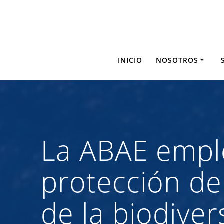
Saltar
al
contenido
INICIO
NOSOTROS
La ABAE emple
protección de
de la biodive