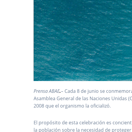
Prensa ABAE
.
–
Cada 8 de junio se conmemora 
Asamblea General de las Naciones Unidas (
2008 que el organismo la oficializó.
El propósito de esta celebración es concient
la población sobre la necesidad de proteger l