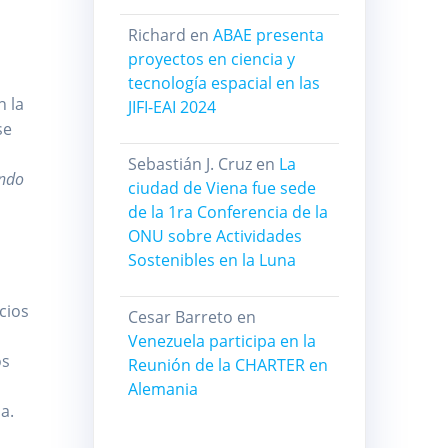
Richard
en
ABAE presenta
proyectos en ciencia y
tecnología espacial en las
n la
JIFI-EAI 2024
se
Sebastián J. Cruz
en
La
endo
ciudad de Viena fue sede
de la 1ra Conferencia de la
ONU sobre Actividades
Sostenibles en la Luna
cios
Cesar Barreto
en
Venezuela participa en la
os
Reunión de la CHARTER en
Alemania
a.