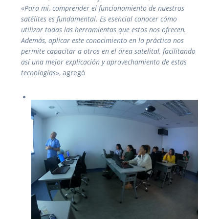
«
Para mí, comprender el funcionamiento de nuestros
satélites es fundamental. Es esencial conocer cómo
utilizar todas las herramientas que estos nos ofrecen.
Además, aplicar este conocimiento en la práctica nos
permite capacitar a otros en el área satelital, facilitando
así una mejor explicación y aprovechamiento de estas
tecnologías
», agregó