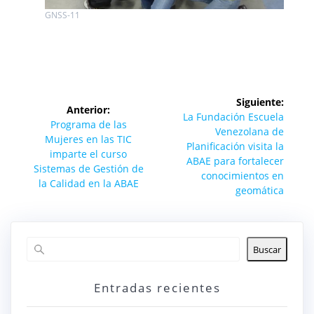
GNSS-11
Navegación
Siguiente:
Anterior:
de
Siguiente
La Fundación Escuela
Entrada
Programa de las
entrada:
Venezolana de
anterior:
Mujeres en las TIC
entradas
Planificación visita la
imparte el curso
ABAE para fortalecer
Sistemas de Gestión de
conocimientos en
la Calidad en la ABAE
geomática
Buscar
Entradas recientes