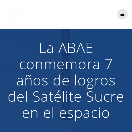
Saltar
al
contenido
La ABAE
conmemora 7
años de logros
del Satélite Sucre
en el espacio