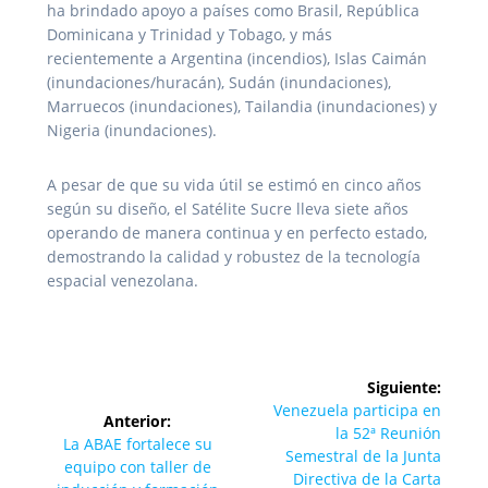
ha brindado apoyo a países como Brasil, República
Dominicana y Trinidad y Tobago, y más
recientemente a Argentina (incendios), Islas Caimán
(inundaciones/huracán), Sudán (inundaciones),
Marruecos (inundaciones), Tailandia (inundaciones) y
Nigeria (inundaciones).
A pesar de que su vida útil se estimó en cinco años
según su diseño, el Satélite Sucre lleva siete años
operando de manera continua y en perfecto estado,
demostrando la calidad y robustez de la tecnología
espacial venezolana.
Navegación
Siguiente:
de
Siguiente
Venezuela participa en
Anterior:
entrada:
la 52ª Reunión
Entrada
La ABAE fortalece su
entradas
Semestral de la Junta
anterior:
equipo con taller de
Directiva de la Carta