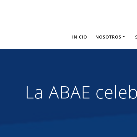
Saltar
al
contenido
INICIO
NOSOTROS
La ABAE celeb