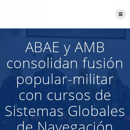
Saltar
al
contenido
ABAE y AMB
consolidan fusión
popular-militar
con cursos de
Sistemas Globales
de Navegación