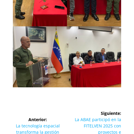
Navegación
Siguiente:
de
Siguiente
Anterior:
La ABAE participó en la
Entrada
entrada:
La tecnología espacial
FITELVEN 2025 con
anterior:
transforma la gestión
proyectos e