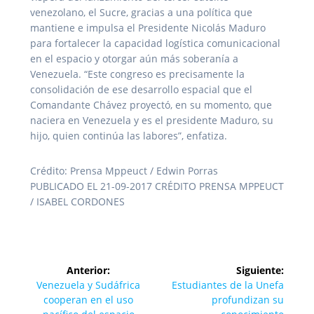
venezolano, el Sucre, gracias a una política que
mantiene e impulsa el Presidente Nicolás Maduro
para fortalecer la capacidad logística comunicacional
en el espacio y otorgar aún más soberanía a
Venezuela. “Este congreso es precisamente la
consolidación de ese desarrollo espacial que el
Comandante Chávez proyectó, en su momento, que
naciera en Venezuela y es el presidente Maduro, su
hijo, quien continúa las labores”, enfatiza.
Crédito: Prensa Mppeuct / Edwin Porras
PUBLICADO EL 21-09-2017 CRÉDITO PRENSA MPPEUCT
/ ISABEL CORDONES
Navegación
Anterior:
Siguiente:
de
Entrada
Siguiente
Venezuela y Sudáfrica
Estudiantes de la Unefa
anterior:
entrada:
cooperan en el uso
profundizan su