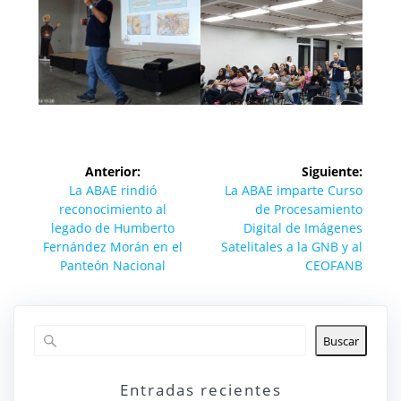
Navegación
Anterior:
Siguiente:
de
Entrada
Siguiente
La ABAE rindió
La ABAE imparte Curso
anterior:
entrada:
reconocimiento al
de Procesamiento
entradas
legado de Humberto
Digital de Imágenes
Fernández Morán en el
Satelitales a la GNB y al
Panteón Nacional
CEOFANB
Buscar
Entradas recientes