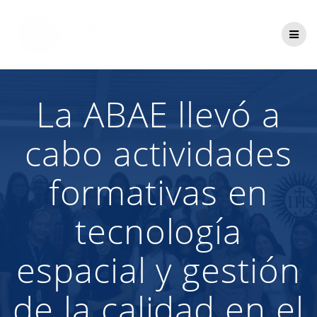
Saltar
al
contenido
La ABAE llevó a
cabo actividades
formativas en
tecnología
espacial y gestión
de la calidad en el