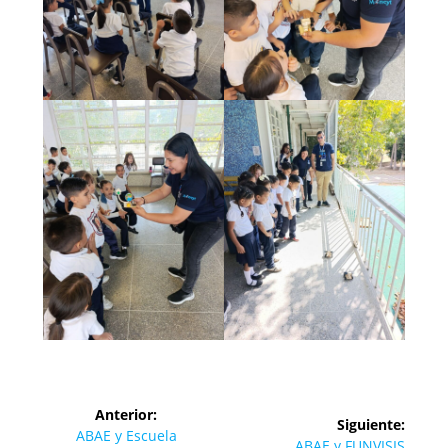
Navegación
Anterior:
Siguiente:
de
Entrada
ABAE y Escuela
Siguiente
ABAE y FUNVISIS