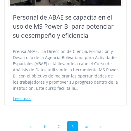
Personal de ABAE se capacita en el
uso de MS Power BI para potenciar
su desempeño y eficiencia
Prensa ABAE.- La Dirección de Ciencia, Formación y
Desarrollo de la Agencia Bolivariana para Actividades
Espaciales (ABAE) está llevando a cabo el Curso de
Análisis de Datos utilizando la herramienta MS Power
BI, con el objetivo de mejorar las oportunidades de
los trabajadores y promover su progreso dentro de la
institución. Este curso facilita la…
Leer más
Navegación
Página
Página
Página
Página
1
2
3
4