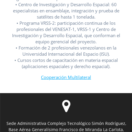
• Centro de Investigación y Desarrollo Espacial: 60
especialistas en ensamblaje, integración y prueba de
satélites de hasta 1 tonelada.
• Programa VRSS-2: participación continua de los
profesionales del VENESAT-1, VRSS-1 y Centro de
Investigación y Desarrollo Espacial, que conforman el
equipo gerencial del proyecto.
• Formación de 2 profesionales venezolanos en la
Universidad Internacional del Espacio (ISU).
• Cursos cortos de capacitación en materia espacial
(aplicaciones espaciales y derecho espacial).
Cooperación Multilateral
Sede Administrativa Complejo Tecnológico Simón Rodríguez,
Base Aérea Generalísimo Francisco de Miranda La Carlota,