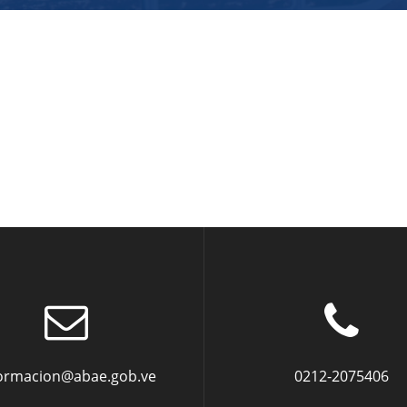
formacion@abae.gob.ve
0212-2075406